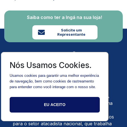
Saiba como ter a Ingá na sua loja!
Solicite um
Representante
Nós Usamos Cookies.
Usamos cookies para garantir uma melhor experiência
de navegação, bem como cookies de rastreamento
Sobre a Ingá Import
para entender como você interage com o nosso site.
Transformação e desafio são nosso norte! A
Ingá Import foi fundada em agosto de 2010 na
EU ACEITO
cidade de Maringá (PR) e atua na área de
importação e distribuição de produtos voltados
para o setor atacadista nacional, que trabalha