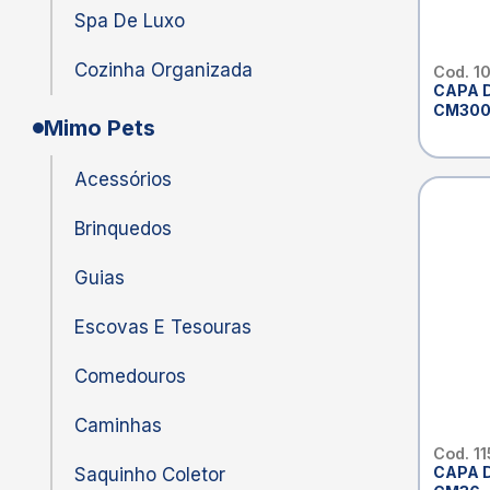
Spa De Luxo
Cozinha Organizada
Cod. 1
CAPA 
CM30
Mimo Pets
Acessórios
Brinquedos
Guias
Escovas E Tesouras
Comedouros
Caminhas
Cod. 1
CAPA 
Saquinho Coletor