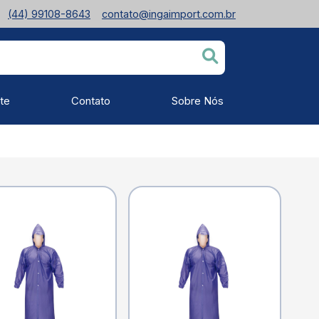
(44) 99108-8643
contato@ingaimport.com.br
te
Contato
Sobre Nós