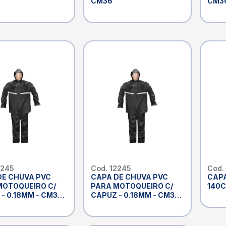
CM36
CM3
2245
Cod. 12245
Cod.
DE CHUVA PVC
CAPA DE CHUVA PVC
CAPA
MOTOQUEIRO C/
PARA MOTOQUEIRO C/
140C
- 0.18MM - CM36,
CAPUZ - 0.18MM - CM36,
: AÇO FORTE
MARCA: AÇO FORTE