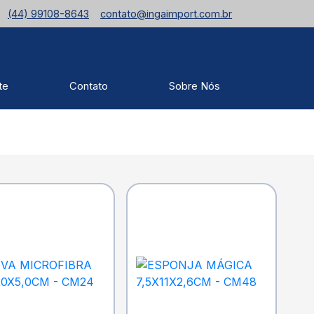
(44) 99108-8643
contato@ingaimport.com.br
te
Contato
Sobre Nós