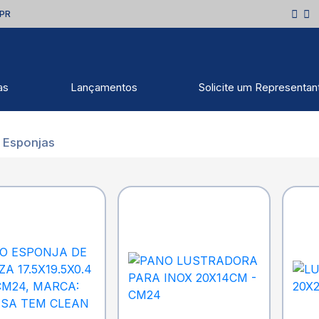
 PR
as
Lançamentos
Solicite um Representan
 Esponjas