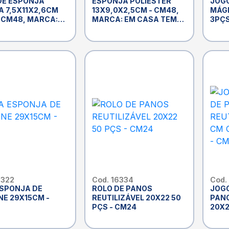
DE ESPONJA
ESPONJA POLIESTER
JOG
A 7,5X11X2,6CM
13X9,0X2,5CM - CM48,
MÁGI
- CM48, MARCA:
MARCA: EM CASA TEM
3PÇ
SA TEM CLEAN
CLEAN
6322
Cod. 16334
Cod.
ESPONJA DE
ROLO DE PANOS
JOGO
NE 29X15CM -
REUTILIZÁVEL 20X22 50
PANO
PÇS - CM24
20X2