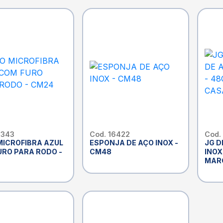
6343
Cod. 16422
Cod.
MICROFIBRA AZUL
ESPONJA DE AÇO INOX -
JG D
URO PARA RODO -
CM48
INOX
MARC
CLE