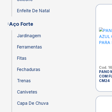
Enfeite De Natal
Aço Forte
Jardinagem
Ferramentas
Fitas
Cod. 1
Fechaduras
PANO 
COM F
Trenas
CM24
Canivetes
Capa De Chuva