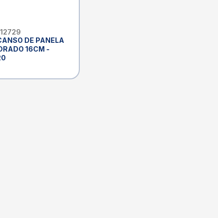
 12729
CANSO DE PANELA
DRADO 16CM -
20