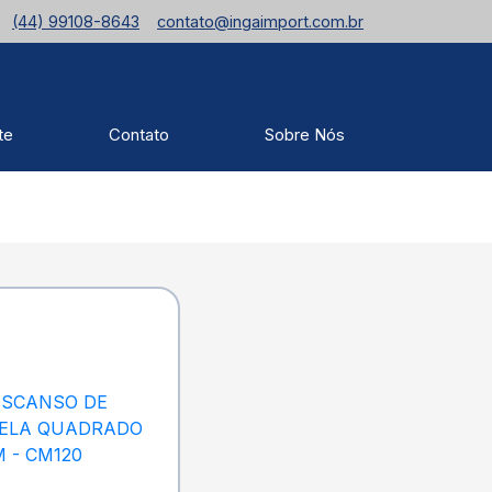
(44) 99108-8643
contato@ingaimport.com.br
te
Contato
Sobre Nós