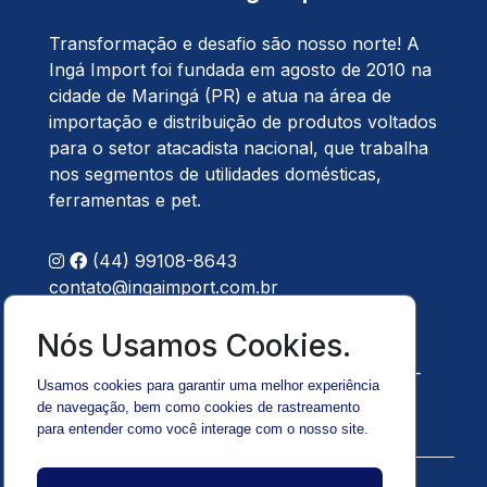
Transformação e desafio são nosso norte! A
Ingá Import foi fundada em agosto de 2010 na
cidade de Maringá (PR) e atua na área de
importação e distribuição de produtos voltados
para o setor atacadista nacional, que trabalha
nos segmentos de utilidades domésticas,
ferramentas e pet.
(44) 99108-8643
contato@ingaimport.com.br
Localização
Nós Usamos Cookies.
Avenida Paraná, 705 - Centro - 83800-000 -
Usamos cookies para garantir uma melhor experiência
Maringá - PR
de navegação, bem como cookies de rastreamento
para entender como você interage com o nosso site.
©
2026
Ingá Import
. Todos os direitos reservados.