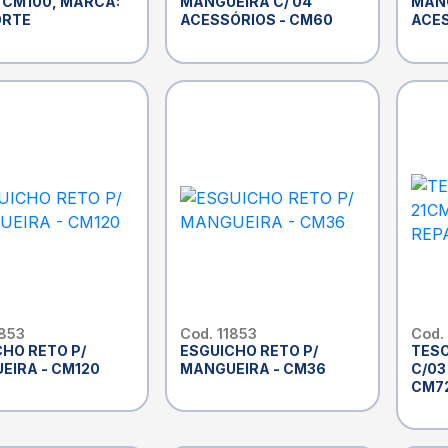
 CM100, MARCA:
MANGUEIRA C/ 04
MANG
ORTE
ACESSÓRIOS - CM60
ACES
1853
Cod. 11853
Cod.
CHO RETO P/
ESGUICHO RETO P/
TESO
EIRA - CM120
MANGUEIRA - CM36
C/03
CM7