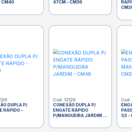
- CM40
47CM - CM36
RÁPI
CM2
2126
Cod. 12126
Cod.
ÃO DUPLA P/
CONEXÃO DUPLA P/
ENGA
E RÁPIDO -
ENGATE RÁPIDO
PASS
0
P/MANGUEIRA JARDIM -
1/2 
CM48