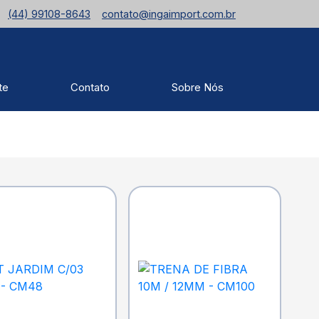
(44) 99108-8643
contato@ingaimport.com.br
te
Contato
Sobre Nós