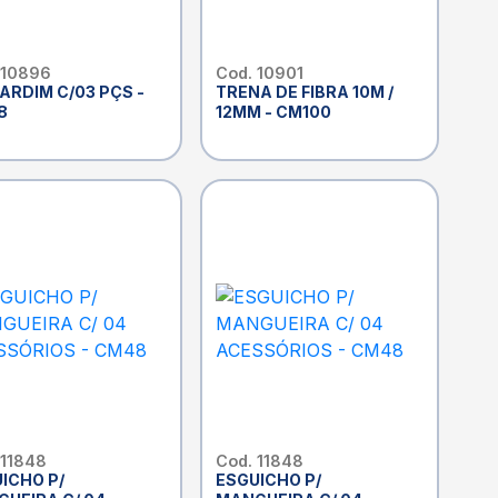
 10896
Cod. 10901
JARDIM C/03 PÇS -
TRENA DE FIBRA 10M /
8
12MM - CM100
 11848
Cod. 11848
ICHO P/
ESGUICHO P/