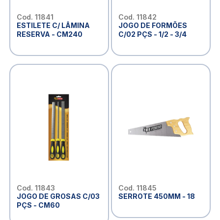
Cod. 11841
Cod. 11842
ESTILETE C/ LÂMINA
JOGO DE FORMÕES
RESERVA - CM240
C/02 PÇS - 1/2 - 3/4
Cod. 11843
Cod. 11845
JOGO DE GROSAS C/03
SERROTE 450MM - 18
PÇS - CM60