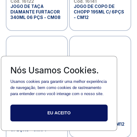
Cod. 16122
Cod. 16141
JOGO DE TAÇA
JOGO DE COPO DE
DIAMANTE FURTACOR
CHOPP 195ML C/ 6PÇS
340ML 06 PÇS - CM08
- CM12
Nós Usamos Cookies.
Usamos cookies para garantir uma melhor experiência
de navegação, bem como cookies de rastreamento
para entender como você interage com o nosso site.
EU ACEITO
Cod. 16163
Cod. 16170
JOGO DE TAÇA DE
CANECA DE CHOPP
SOBREMESA 250ML
ARTHUR 370ML - CM12
6PEÇAS - CM04